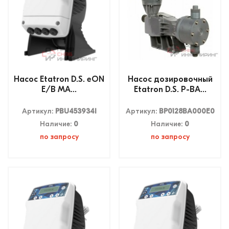
Насос Etatron D.S. eON
Насос дозировочный
E/B MA...
Etatron D.S. P-BA...
Артикул:
PBU453934I
Артикул:
BP0128BA000E0
Наличие:
0
Наличие:
0
по запросу
по запросу