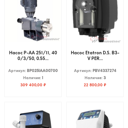
Насос P-AA 251/11, 40
Насос Etatron D.S. B3-
0/3/50, 0.55...
V PER...
Артикул:
BP0251AA00700
Артикул:
PBV4337274
Наличие:
1
Наличие:
3
309 400,00 ₽
22 800,00 ₽