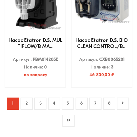
Насос Etatron D.S. MUL
Насос Etatron D.S. BIO
TIFLOW/B MA...
CLEAN CONTROL/B...
Артикул:
PBM014205E
Артикул:
CXB0065201
Наличие:
0
Наличие:
3
по запросу
46 800,00 ₽
1
2
3
4
5
6
7
8