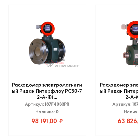
Расходомер электромагнитн
Расходомер эл
ый Ридан Питерфлоу РС50-7
ый Ридан Пите
2-А-Ф1...
2-А-М
Артикул:
187F4033PR
Артикул:
18
Наличие:
0
Налич
98 191,00 ₽
63 826