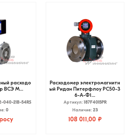
ный расходо
Расходомер электромагнитн
 ВСЭ М...
ый Ридан Питерфлоу РС50-3
6-А-Ф1...
-040-21B-54RS
Артикул:
187F4015PR
ие:
0
Наличие:
23
росу
108 011,00 ₽