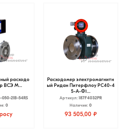
ный расходо
Расходомер электромагнитн
 ВСЭ М...
ый Ридан Питерфлоу РС40-4
5-А-Ф1...
-050-21B-54RS
Артикул:
187F4032PR
ие:
0
Наличие:
0
росу
93 505,00 ₽