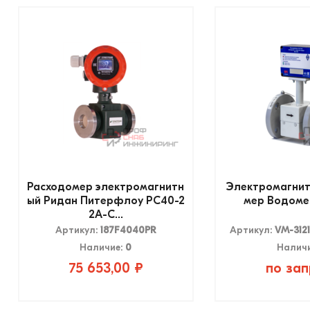
Расходомер электромагнитн
Электромагнит
ый Ридан Питерфлоу РС40-2
мер Водомер
2А-С...
Артикул:
187F4040PR
Артикул:
VM-3121
Наличие:
0
Налич
75 653,00 ₽
по зап