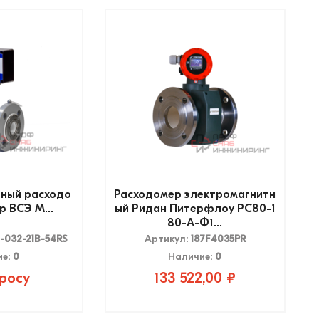
ный расходо
Расходомер электромагнитн
 ВСЭ М...
ый Ридан Питерфлоу РС80-1
80-А-Ф1...
-032-21B-54RS
Артикул:
187F4035PR
ие:
0
Наличие:
0
росу
133 522,00 ₽