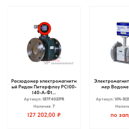
Расходомер электромагнитн
Электромагнит
ый Ридан Питерфлоу РС100-
мер Водомер
140-А-Ф1...
Артикул:
187F4021PR
Артикул:
VM-312
Наличие:
7
Налич
127 202,00 ₽
по зап