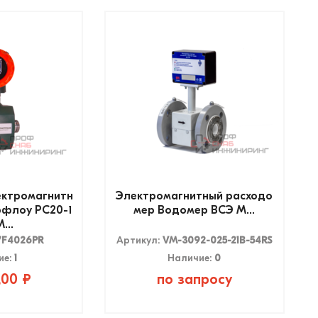
ектромагнитн
Электромагнитный расходо
рфлоу РС20-1
мер Водомер ВСЭ М...
...
7F4026PR
Артикул:
VM-3092-025-21B-54RS
ие:
1
Наличие:
0
,00 ₽
по запросу