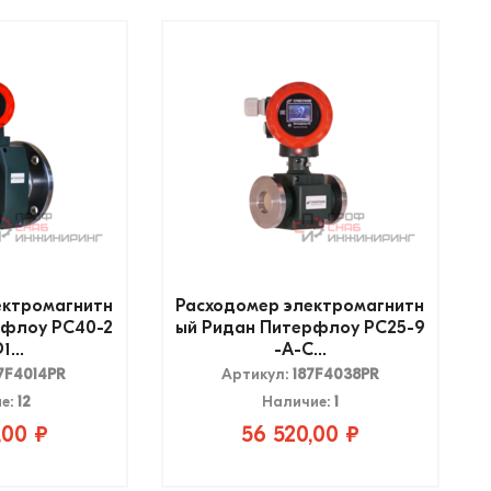
ектромагнитн
Расходомер электромагнитн
рфлоу РС40-2
ый Ридан Питерфлоу РС25-9
1...
-А-С...
7F4014PR
Артикул:
187F4038PR
е:
12
Наличие:
1
,00 ₽
56 520,00 ₽