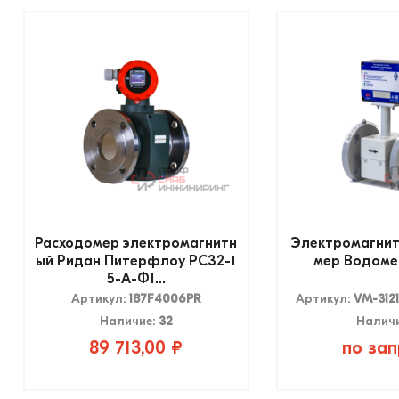
Расходомер электромагнитн
Электромагнит
ый Ридан Питерфлоу РС32-1
мер Водомер
5-А-Ф1...
Артикул:
187F4006PR
Артикул:
VM-3121
Наличие:
32
Налич
89 713,00 ₽
по зап