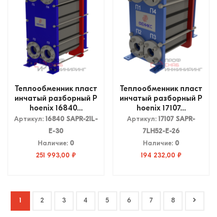
Теплообменник пласт
Теплообменник пласт
инчатый разборный P
инчатый разборный P
hoenix 16840...
hoenix 17107...
Артикул:
16840 SAPR-21L-
Артикул:
17107 SAPR-
E-30
7LH52-E-26
Наличие:
0
Наличие:
0
251 993,00 ₽
194 232,00 ₽
1
2
3
4
5
6
7
8