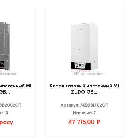
настенный MI
Котел газовый настенный MI
B...
ZUDO GB...
GB2002OT
Артикул:
MZGB1702OT
ие:
0
Наличие:
7
росу
47 715,00 ₽