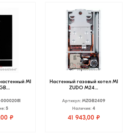
настенный MI
Настенный газовый котел MI
B...
ZUDO M24...
-00002081
Артикул:
MZGB2409
ие:
5
Наличие:
4
,00 ₽
41 943,00 ₽