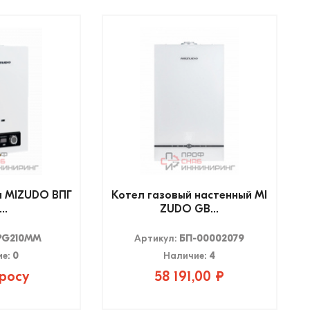
а MIZUDO ВПГ
Котел газовый настенный MI
..
ZUDO GB...
PG210MM
Артикул:
БП-00002079
ие:
0
Наличие:
4
росу
58 191,00 ₽