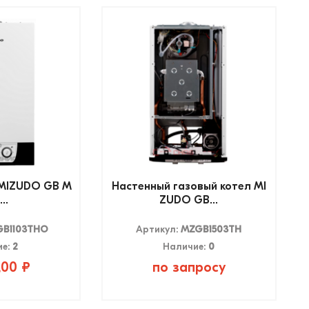
 MIZUDO GB M
Настенный газовый котел MI
..
ZUDO GB...
B1103THO
Артикул:
MZGB1503TH
ие:
2
Наличие:
0
,00 ₽
по запросу