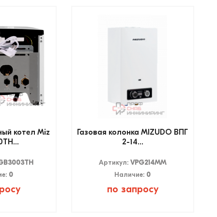
ный котел Miz
Газовая колонка MIZUDO ВПГ
ТH...
2-14...
GB3003TH
Артикул:
VPG214MM
ие:
0
Наличие:
0
росу
по запросу