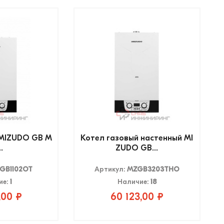
 MIZUDO GB M
Котел газовый настенный MI
..
ZUDO GB...
GB1102OT
Артикул:
MZGB3203THO
ие:
1
Наличие:
18
,00 ₽
60 123,00 ₽