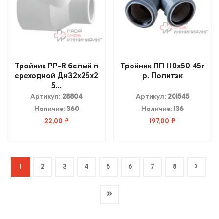
Тройник PP-R белый п
Тройник ПП 110х50 45г
ереходной Дн32х25х2
р. Политэк
5...
Артикул:
28804
Артикул:
201545
Наличие:
360
Наличие:
136
22,00 ₽
197,00 ₽
1
2
3
4
5
6
7
8