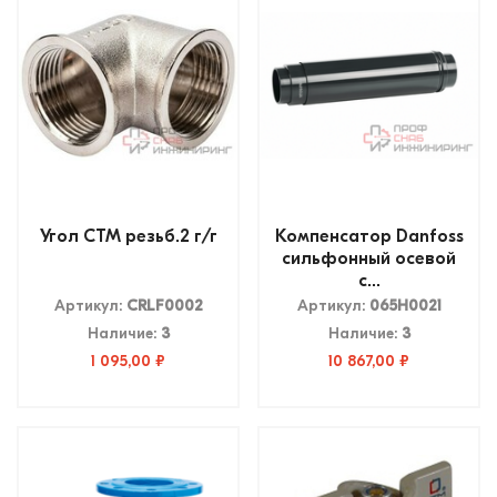
Угол СТМ резьб.2 г/г
Компенсатор Danfoss
сильфонный осевой
с...
Артикул:
CRLF0002
Артикул:
065H0021
Наличие:
3
Наличие:
3
1 095,00 ₽
10 867,00 ₽