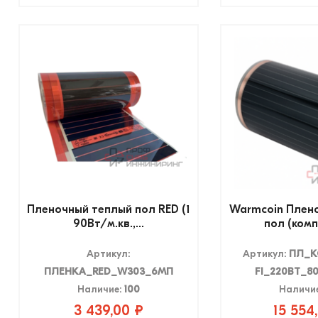
Пленочный теплый пол RED (1
Warmcoin Плен
90Вт/м.кв.,...
пол (комп
Артикул:
Артикул:
ПЛ_К
ПЛЕНКА_RED_W303_6МП
FI_220ВТ_8
Наличие:
100
Наличи
3 439,00 ₽
15 554