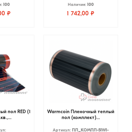
е:
100
Наличие:
100
00 ₽
1 742,00 ₽
ый пол RED (1
Warmcoin Пленочный теплый
в.,...
пол (комплект)...
ул:
Артикул:
ПЛ_КОМПЛ-51WI-