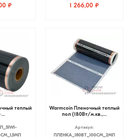
00 ₽
1 266,00 ₽
очный теплый
Warmcoin Пленочный теплый
...
пол (180Вт/м.кв.,...
Л_51WI-
Артикул:
0СМ_1,5МП
ПЛЕНКА_180ВТ_100СМ_2МП