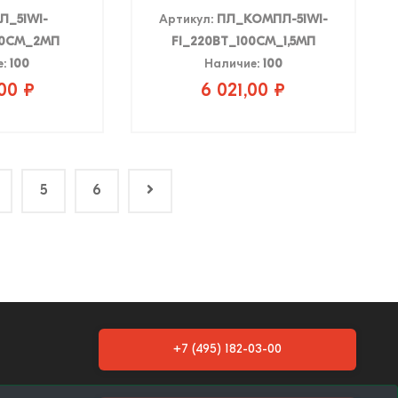
Л_51WI-
Артикул:
ПЛ_КОМПЛ-51WI-
00СМ_2МП
FI_220ВТ_100СМ_1,5МП
е:
100
Наличие:
100
00 ₽
6 021,00 ₽
5
6
+7 (495) 182-03-00