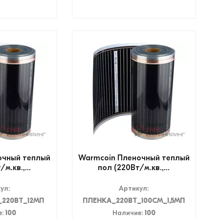
очный теплый
Warmcoin Пленочный теплый
м.кв.,...
пол (220Вт/м.кв.,...
ул:
Артикул:
220ВТ_12МП
ПЛЕНКА_220ВТ_100СМ_1,5МП
е:
100
Наличие:
100