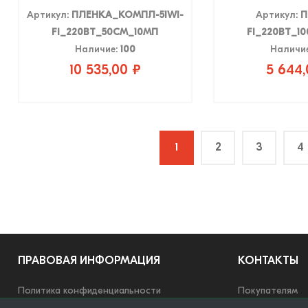
Артикул:
ПЛЕНКА_КОМПЛ-51WI-
Артикул:
П
FI_220ВТ_50СМ_10МП
FI_220ВТ_1
Наличие:
100
Наличи
10 535,00 ₽
5 644,
1
2
3
4
ПРАВОВАЯ ИНФОРМАЦИЯ
КОНТАКТЫ
Политика конфиденциальности
Покупателям