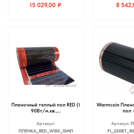
15 029,00 ₽
8 542,
Пленочный теплый пол RED (1
Warmcoin Плен
90Вт/м.кв.,...
пол +
Артикул:
Артикул:
П
ПЛЕНКА_RED_W310_10МП
FI_220ВТ_8