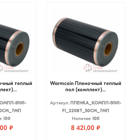
очный теплый
Warmcoin Пленочный теплый
лект)...
пол (комплект)...
ОМПЛ-51WI-
Артикул:
ПЛЕНКА_КОМПЛ-51WI-
00СМ_7МП
FI_220ВТ_50СМ_7МП
е:
100
Наличие:
100
,00 ₽
8 421,00 ₽