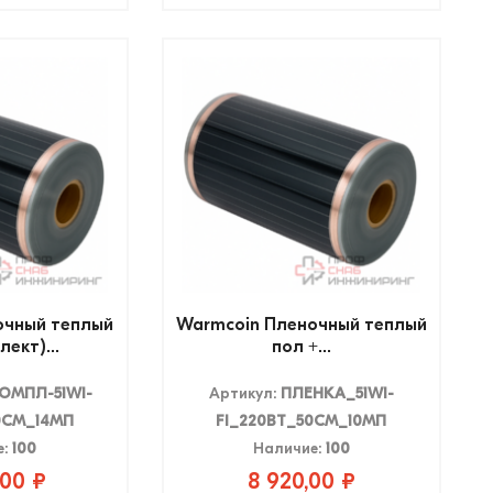
очный теплый
Warmcoin Пленочный теплый
лект)...
пол +...
ОМПЛ-51WI-
Артикул:
ПЛЕНКА_51WI-
0СМ_14МП
FI_220ВТ_50СМ_10МП
е:
100
Наличие:
100
,00 ₽
8 920,00 ₽