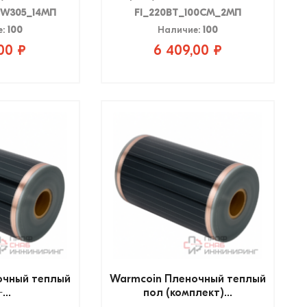
W305_14МП
FI_220ВТ_100СМ_2МП
е:
100
Наличие:
100
00 ₽
6 409,00 ₽
очный теплый
Warmcoin Пленочный теплый
...
пол (комплект)...