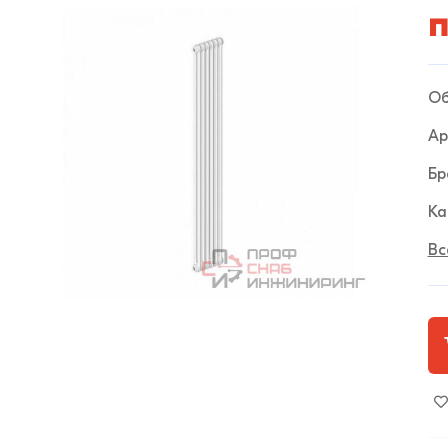
п
Об
Ар
Бр
Ка
Вс