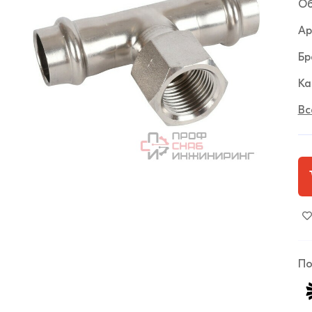
Об
Ар
Бр
Ка
Вс
По