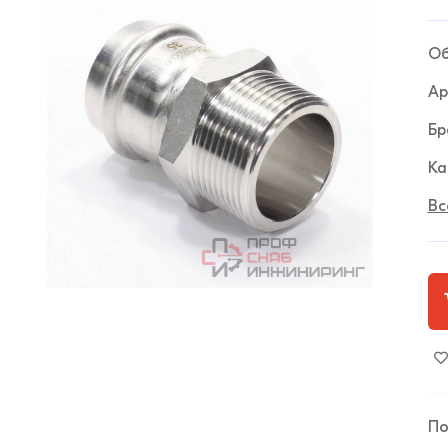
Об
Ар
Бр
Ка
Вс
По