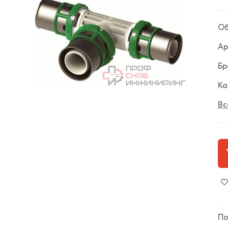
Об
Ар
Бр
Ка
Вс
По