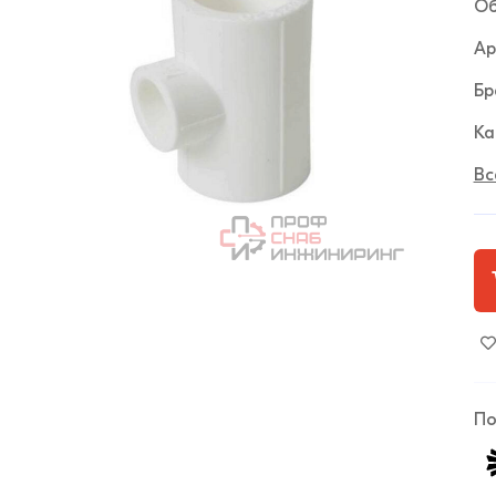
Об
Ар
Бр
Ка
Вс
По