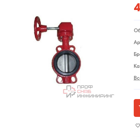
4
Об
Ар
Бр
Ка
Вс