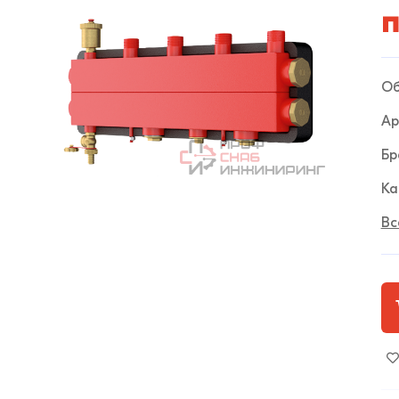
п
Об
Ар
Бр
Ка
Вс