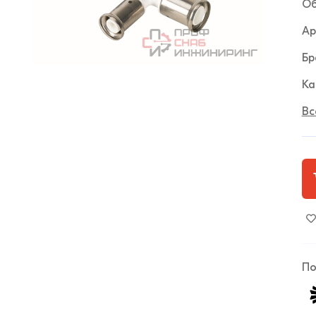
Об
Ар
Бр
Ка
Вс
По