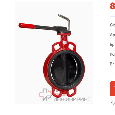
8
Об
Ар
Бр
Ка
Вс