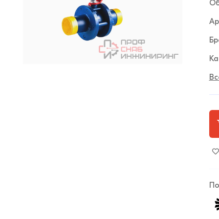
Об
Ар
Бр
Ка
Вс
По