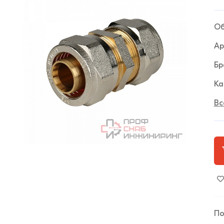
Об
Ар
Бр
Ка
Вс
По