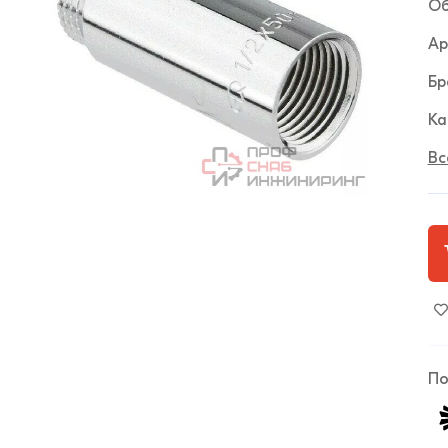
Об
Ар
Бр
Ка
Вс
По