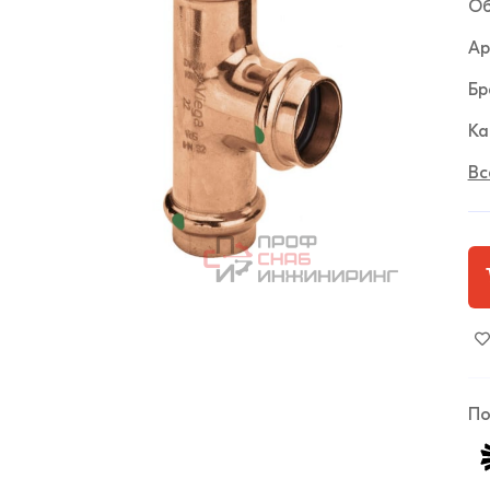
Об
Ар
Бр
Ка
Вс
По