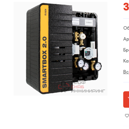
3
Об
Ар
Бр
Ка
Вс