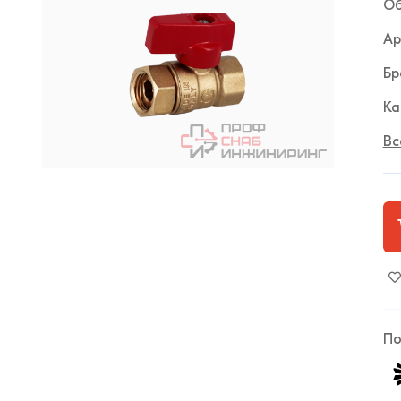
Об
Ар
Бр
Ка
Вс
По