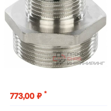
*
773,00 ₽