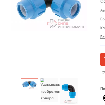
Об
Ар
Бр
Ка
Вс
По