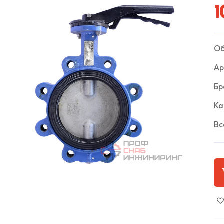
1
Об
Ар
Бр
Ка
Вс