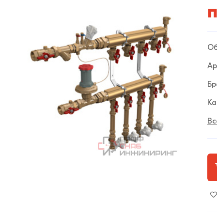
п
Об
Ар
Бр
Ка
Вс