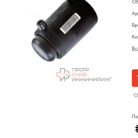
Об
Ар
Бр
Ка
Вс
По